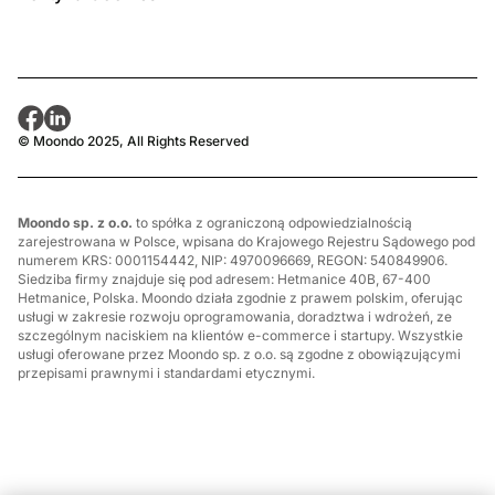
© Moondo 2025, All Rights Reserved
Moondo sp. z o.o.
to spółka z ograniczoną odpowiedzialnością
zarejestrowana w Polsce, wpisana do Krajowego Rejestru Sądowego pod
numerem KRS: 0001154442, NIP: 4970096669, REGON: 540849906.
Siedziba firmy znajduje się pod adresem: Hetmanice 40B, 67-400
Hetmanice, Polska. Moondo działa zgodnie z prawem polskim, oferując
usługi w zakresie rozwoju oprogramowania, doradztwa i wdrożeń, ze
szczególnym naciskiem na klientów e-commerce i startupy. Wszystkie
usługi oferowane przez Moondo sp. z o.o. są zgodne z obowiązującymi
przepisami prawnymi i standardami etycznymi.